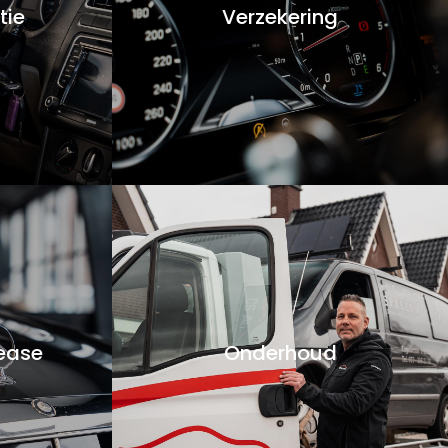
tie
Verzekering
Lease
Onderhoud