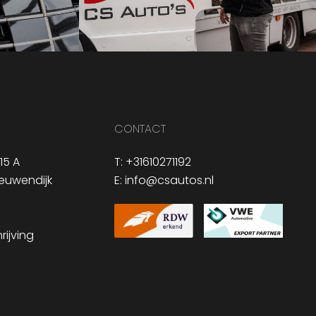
CONTACT
15 A
T:
+31610271192
euwendijk
E:
info@csautos.nl
ijving