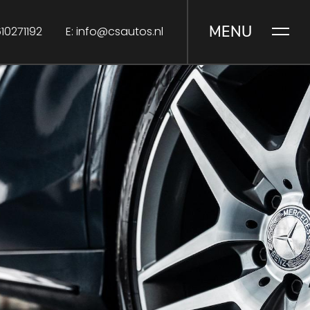
MENU
10271192
info@csautos.nl
E: