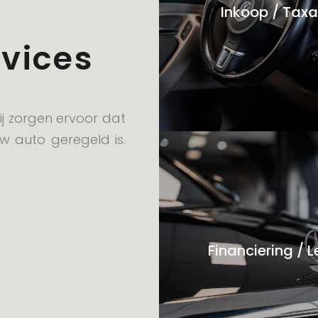
Inkoop / Taxa
vices
j zorgen ervoor dat
w auto geregeld is.
Financiering / 