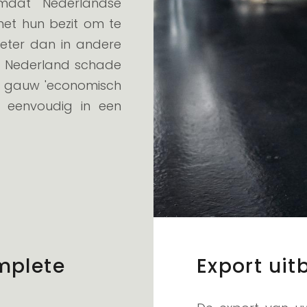
omdat Nederlandse
met hun bezit om te
eter dan in andere
in Nederland schade
l gauw 'economisch
to eenvoudig in een
mplete
Export ui