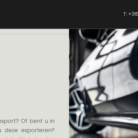
+316
T:
xport? Of bent u in
u deze exporteren?