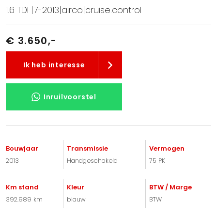
1.6 TDI |7-2013|airco|cruise.control
€ 3.650,-
Ik heb interesse
Inruilvoorstel
Bouwjaar
Transmissie
Vermogen
2013
Handgeschakeld
75 PK
Km stand
Kleur
BTW / Marge
392.989 km
blauw
BTW