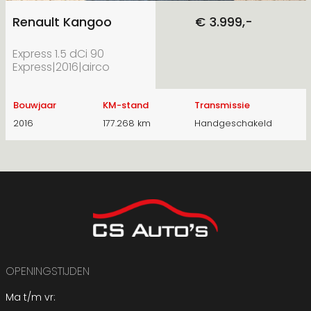
Renault Kangoo
€ 3.999,-
Express 1.5 dCi 90
Express|2016|airco
Bouwjaar
KM-stand
Transmissie
2016
177.268 km
Handgeschakeld
OPENINGSTIJDEN
Ma t/m vr: