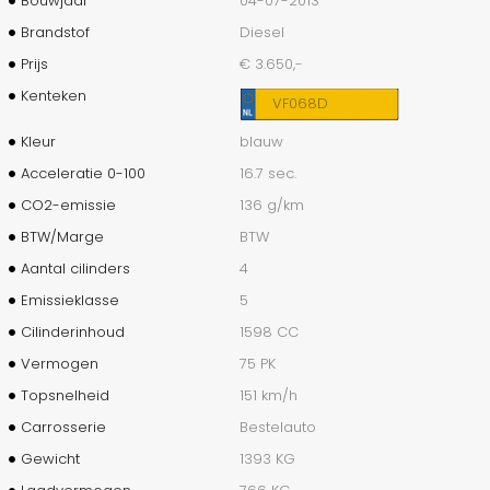
Bouwjaar
04-07-2013
Brandstof
Diesel
Prijs
€ 3.650,-
Kenteken
VF068D
Kleur
blauw
Acceleratie 0-100
16.7 sec.
CO2-emissie
136 g/km
BTW/Marge
BTW
Aantal cilinders
4
Emissieklasse
5
Cilinderinhoud
1598 CC
Vermogen
75 PK
Topsnelheid
151 km/h
Carrosserie
Bestelauto
Gewicht
1393 KG