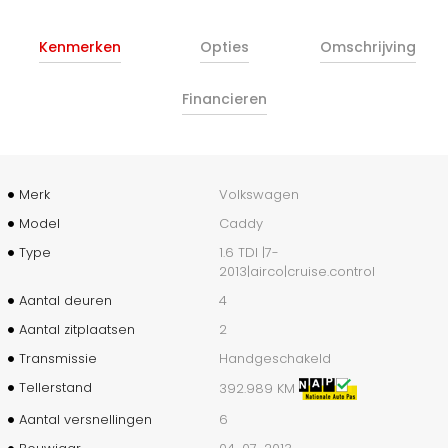
Kenmerken
Opties
Omschrijving
Financieren
Merk
Volkswagen
Model
Caddy
Type
1.6 TDI |7-
2013|airco|cruise.control
Aantal deuren
4
Aantal zitplaatsen
2
Transmissie
Handgeschakeld
Tellerstand
392.989 KM
Aantal versnellingen
6