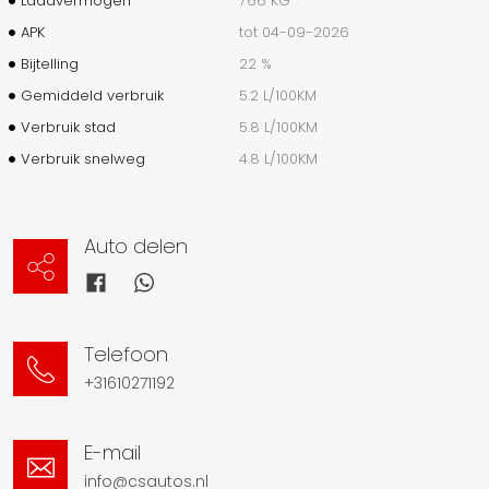
Laadvermogen
766 KG
APK
tot 04-09-2026
Bijtelling
22 %
Gemiddeld verbruik
5.2 L/100KM
Verbruik stad
5.8 L/100KM
Verbruik snelweg
4.8 L/100KM
Auto delen
Telefoon
+31610271192
E-mail
info@csautos.nl