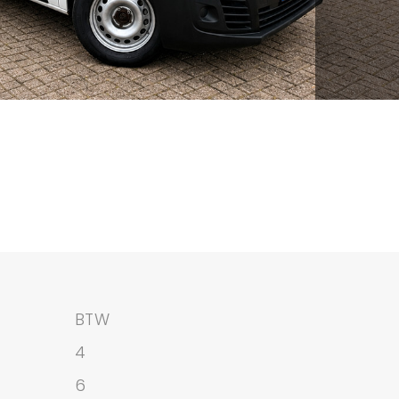
BTW
4
6