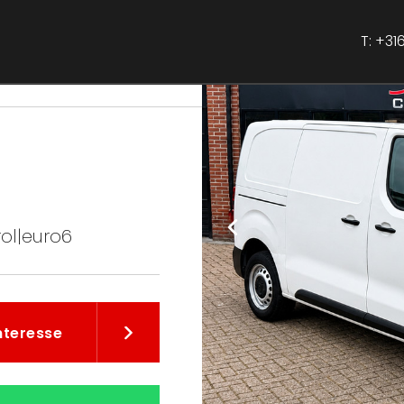
+316
T:
rol|euro6
interesse