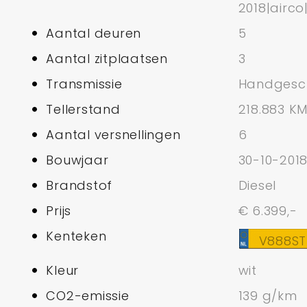
2018|airco
Aantal deuren
5
Aantal zitplaatsen
3
Transmissie
Handgesc
Tellerstand
218.883 K
Aantal versnellingen
6
Bouwjaar
30-10-201
Brandstof
Diesel
Prijs
€ 6.399,-
Kenteken
V888ST
Kleur
wit
CO2-emissie
139 g/km