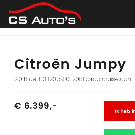
Terug naar overzicht
Citroën Jumpy
2.0 BlueHDI 120pk|10-2018|airco|cruise.cont
€ 6.399,-
Ik heb 