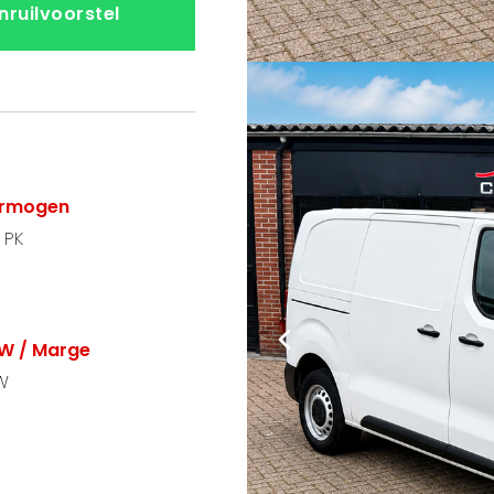
Inruilvoorstel
rmogen
 PK
W / Marge
W