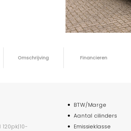
Omschrijving
Financieren
BTW/Marge
Aantal cilinders
I 120pk|10-
Emissieklasse