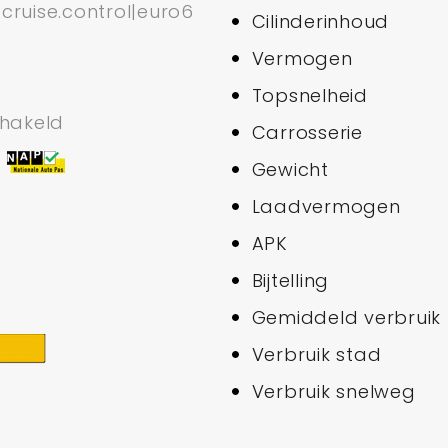
|cruise.control|euro6
Cilinderinhoud
Vermogen
Topsnelheid
hakeld
Carrosserie
M
Gewicht
Laadvermogen
8
APK
Bijtelling
Gemiddeld verbruik
Verbruik stad
Verbruik snelweg