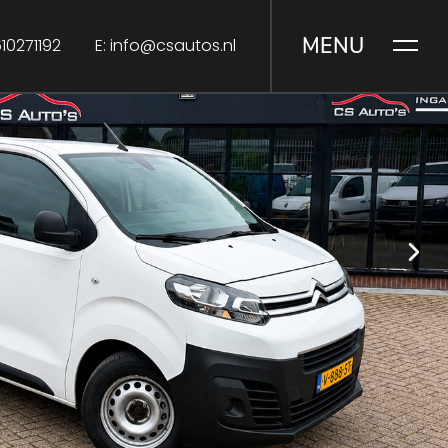
MENU
10271192
info@csautos.nl
E: