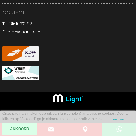
CONTACT
T:
+31610271192
E:
info@csautos.nl
Onze pagina’s maken gebruik van functionele & analytische cookies. Door te
klikken op "Akkoord" ga je akkoord met ons gebruik van cookies.
Lees meer
AKKOORD