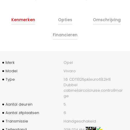
Kenmerken
Opties
Omschrijving
Financieren
Merk
Opel
Model
Vivaro
Type
1.6 CDTI|125pk|euro6|L2H1|
Dubbel
cabine|airco|cruise.control|mar
ge
Aantal deuren
5
Aantal zitplaatsen
6
Transmissie
Handgeschakeld
Tellerstand
228.274 KM