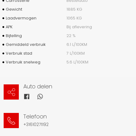
Carrosserie
Bestelauto
Gewicht
1885 KG
Laadvermogen
1065 KG
APK
Bij aflevering
Bijtelling
22 %
Gemiddeld verbruik
6.1 L/100KM
Verbruik stad
7 L/100KM
Verbruik snelweg
5.6 L/100KM
Auto delen
Telefoon
+31610271192