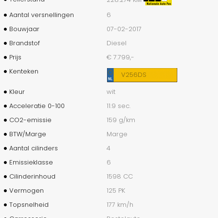
Aantal versnellingen
6
Bouwjaar
07-02-2017
Brandstof
Diesel
Prijs
€ 7.799,-
Kenteken
V256DS
Kleur
wit
Acceleratie 0-100
11.9 sec.
CO2-emissie
159 g/km
BTW/Marge
Marge
Aantal cilinders
4
Emissieklasse
6
Cilinderinhoud
1598 CC
Vermogen
125 PK
Topsnelheid
177 km/h