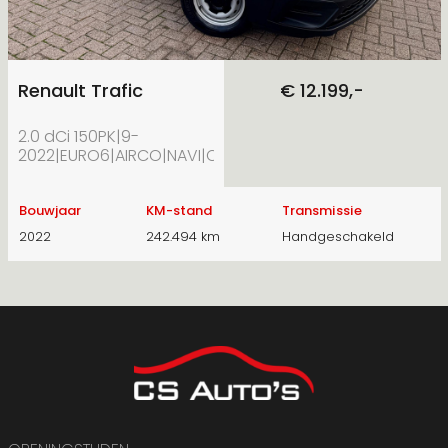
Renault Trafic
€ 12.199,-
2.0 dCi 150PK|9-
2022|EURO6|AIRCO|NAVI|CAMERA|CRUISE.CONTROL|LED|D
Bouwjaar
KM-stand
Transmissie
2022
242.494 km
Handgeschakeld