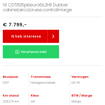
1.6 CDTI|125pk|euro6|L2H1| Dubbel
cabine|airco|cruise.control|marge
€ 7.799,-
Ik heb interesse
Inruilvoorstel
Bouwjaar
Transmissie
Vermogen
2017
Handgeschakeld
125 PK
Km stand
Kleur
BTW / Marge
228.274 km
wit
Marge